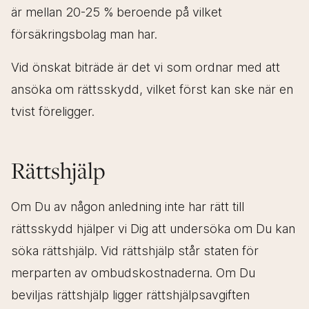
är mellan 20-25 % beroende på vilket
Telefontider mån-fre kl 9-18.
försäkringsbolag man har.
Behöver Du snabb hjälp så är det alltid bäst att
ringa oss.
Vid önskat biträde är det vi som ordnar med att
ansöka om rättsskydd, vilket först kan ske när en
tvist föreligger.
+46 70 774 64 12
Rättshjälp
Maila oss
Om Du av någon anledning inte har rätt till
rättsskydd hjälper vi Dig att undersöka om Du kan
Har Du en generell fråga eller om situationen inte
söka rättshjälp. Vid rättshjälp står staten för
är akut är det alltid bäst att maila oss.
merparten av ombudskostnaderna. Om Du
beviljas rättshjälp ligger rättshjälpsavgiften