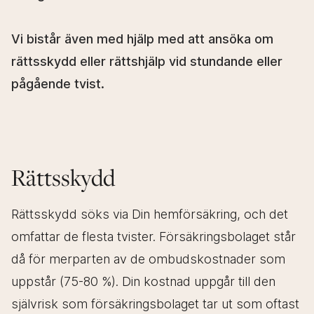
Om oss
Vi bistår även med hjälp med att ansöka om
rättsskydd eller rättshjälp vid stundande eller
Kontakt
pågående tvist.
Fri rådgivning
Vi erbjuder fri inledande rådgivning för Dig som har frågor
Rättsskydd
eller behov av hjälp inom familjerätt, brottmål samt om Du
behöver ett offentligt biträde (LVU).
Rättsskydd söks via Din hemförsäkring, och det
omfattar de flesta tvister. Försäkringsbolaget står
då för merparten av de ombudskostnader som
uppstår (75-80 %). Din kostnad uppgår till den
Ring oss
självrisk som försäkringsbolaget tar ut som oftast