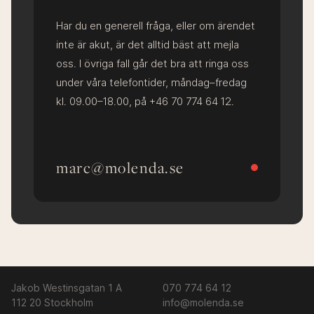
Har du en generell fråga, eller om ärendet
inte är akut, är det alltid bäst att mejla
oss. I övriga fall går det bra att ringa oss
under våra telefontider, måndag–fredag
kl. 09.00–18.00, på +46 70 774 64 12.
marc@molenda.se
Jakob Westinsgatan 1 A
070 774 64 12
112 20 Stockholm
info@molenda.se